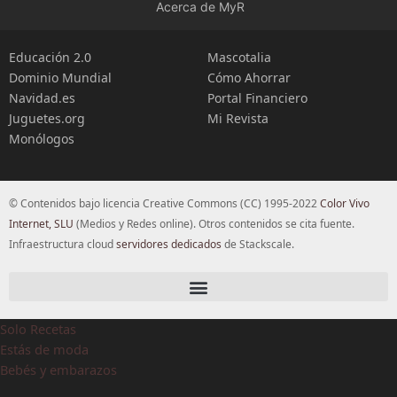
Acerca de MyR
Educación 2.0
Mascotalia
Dominio Mundial
Cómo Ahorrar
Navidad.es
Portal Financiero
Juguetes.org
Mi Revista
Monólogos
© Contenidos bajo licencia Creative Commons (CC) 1995-2022
Color Vivo
Internet, SLU
(Medios y Redes online). Otros contenidos se cita fuente.
Infraestructura cloud
servidores dedicados
de Stackscale.
Solo Recetas
Estás de moda
Bebés y embarazos