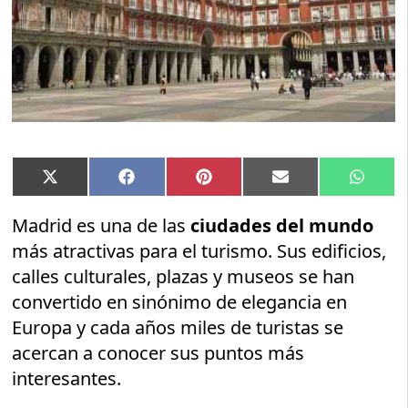
Compartir
Compartir
Compartir
Compartir
Compar
X
Facebook
Pinterest
Email
Whats
en
en
en
en
en
(Twitter)
Madrid es una de las
ciudades del mundo
más atractivas para el turismo. Sus edificios,
calles culturales, plazas y museos se han
convertido en sinónimo de elegancia en
Europa y cada años miles de turistas se
acercan a conocer sus puntos más
interesantes.