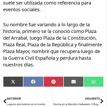
suele ser utilizada como referencia para
eventos sociales.
Su nombre fue variando a lo largo de la
historia, primero se la conoció como Plaza
del Arrabal, luego Plaza de la Constitución,
Plaza Real, Plaza de la República y finalmente
Plaza Mayor, nombre que recupera luego de
la Guerra Civil Española y perdura hasta
nuestros días.
Compartir
Compartir
Compartir
Compartir
Compar
X
Facebook
Pinterest
Email
Whats
en
en
en
en
en
(Twitter)
Ant
Si
ANTERIOR
SIGUIENTE
Lugares aterradores en el mundo
Noche en la Mansión Halloween 3 Bogotá