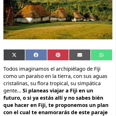
Compartir
Compartir
Compartir
Compartir
Compar
X
Facebook
Pinterest
Email
Whats
en
en
en
en
en
(Twitter)
Todos imaginamos el archipiélago de Fiji
como un paraíso en la tierra, con sus aguas
cristalinas, su flora tropical, su simpática
gente…
Si planeas viajar a Fiji en un
futuro, o si ya estás allí y no sabes bién
que hacer en Fiji, te proponemos un plan
con el cual te enamorarás de este paraje