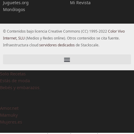
Juguetes.org
Mi Revista
Monólogos
© Contenidos bajo licencia Creative Commons (CC) 1995-2022
Color Vivo
Internet, SLU
(Medios y Redes online). Otros contenidos se cita fuente.
Infraestructura cloud
servidores dedicados
de Stackscale.
Solo Recetas
Estás de moda
Bebés y embarazos
Amor.net
Mamuky
Mujeres.es