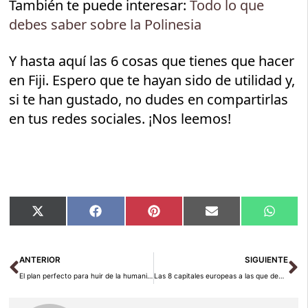
También te puede interesar:
Todo lo que
debes saber sobre la Polinesia
Y hasta aquí las 6 cosas que tienes que hacer
en Fiji. Espero que te hayan sido de utilidad y,
si te han gustado, no dudes en compartirlas
en tus redes sociales. ¡Nos leemos!
Compartir
Compartir
Compartir
Compartir
Compar
X
Facebook
Pinterest
Email
Whats
en
en
en
en
en
(Twitter)
Ant
Si
ANTERIOR
SIGUIENTE
El plan perfecto para huir de la humanidad
Las 8 capitales europeas a las que deberías ir una vez en la vida