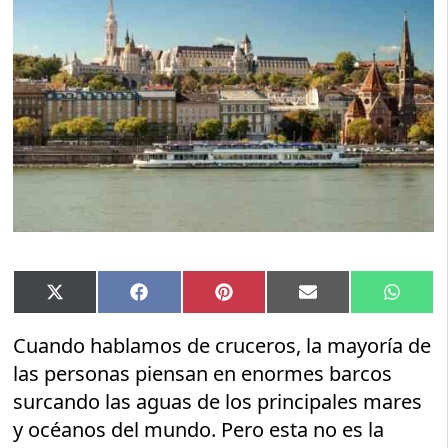
Compartir
Compartir
Compartir
Compartir
Compar
X
Facebook
Pinterest
Email
Whats
en
en
en
en
en
(Twitter)
Cuando hablamos de cruceros, la mayoría de
las personas piensan en enormes barcos
surcando las aguas de los principales mares
y océanos del mundo. Pero esta no es la