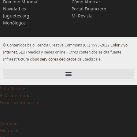
Dominio Mundial
Cómo Ahorrar
Navidad.es
Portal Financiero
Juguetes.org
Mi Revista
Monólogos
© Contenidos bajo licencia Creative Commons (CC) 1995-2022
Color Vivo
Internet, SLU
(Medios y Redes online). Otros contenidos se cita fuente.
Infraestructura cloud
servidores dedicados
de Stackscale.
Solo Recetas
Estás de moda
Bebés y embarazos
Amor.net
Mamuky