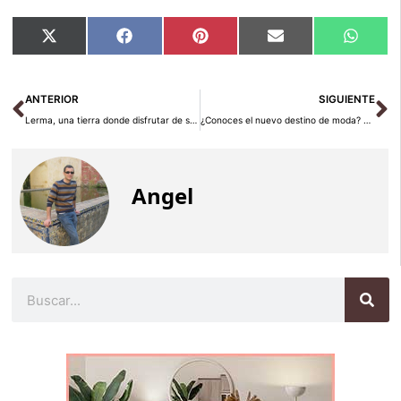
Compartir
Compartir
Compartir
Compartir
Compar
X
Facebook
Pinterest
Email
Whats
en
en
en
en
en
(Twitter)
Ant
Si
ANTERIOR
SIGUIENTE
Lerma, una tierra donde disfrutar de seres celestiales y placeres terrenales
¿Conoces el nuevo destino de moda? Viaja a Muscat
Angel
Buscar