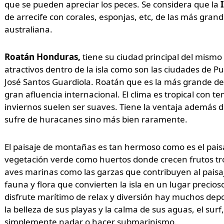
que se pueden apreciar los peces. Se considera que la
de arrecife con corales, esponjas, etc, de las más gran
australiana.
Roatán Honduras,
tiene su ciudad principal del mism
atractivos dentro de la isla como son las ciudades de 
José Santos Guardiola. Roatán que es la más grande de
gran afluencia internacional. El clima es tropical con t
inviernos suelen ser suaves. Tiene la ventaja además
sufre de huracanes sino más bien raramente.
El paisaje de montañas es tan hermoso como es el pai
vegetación verde como huertos donde crecen frutos tro
aves marinas como las garzas que contribuyen al paisaje
fauna y flora que convierten la isla en un lugar preci
disfrute marítimo de relax y diversión hay muchos de
la belleza de sus playas y la calma de sus aguas, el surf
simplemente nadar o hacer submarinismo.