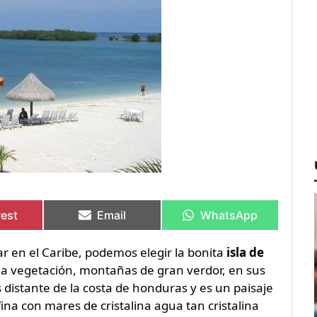
rtir
rtir
Compartir
Compartir
Compartir
Compartir
en
en
en
en
rest
Email
WhatsApp
r en el Caribe, podemos elegir la bonita
isla de
ha vegetación, montañas de gran verdor, en sus
distante de la costa de honduras y es un paisaje
na con mares de cristalina agua tan cristalina