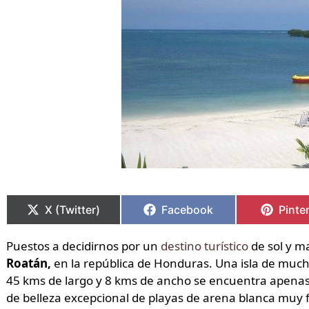
Compartir
Compartir
Compartir
Compartir
Compa
Compa
en
en
en
en
en
en
X (Twitter)
Facebook
Pinte
Puestos a decidirnos por un
destino turístico
de sol y ma
Roatán,
en la república de Honduras. Una isla de muc
45 kms de largo y 8 kms de ancho se encuentra apenas 
de belleza excepcional de playas de arena blanca muy fi