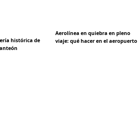
Aerolínea en quiebra en pleno
dería histórica de
viaje: qué hacer en el aeropuerto
Panteón