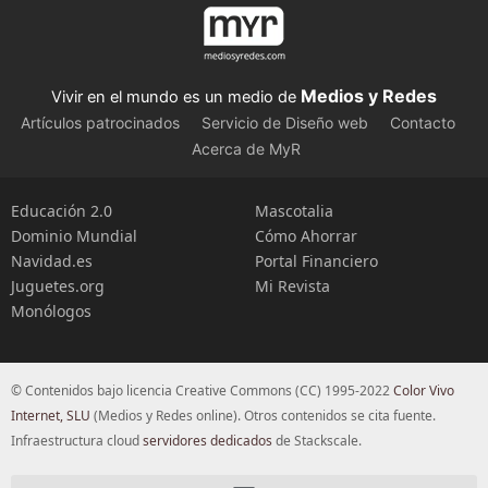
Medios y Redes
Vivir en el mundo es un medio de
Artículos patrocinados
Servicio de Diseño web
Contacto
Acerca de MyR
Educación 2.0
Mascotalia
Dominio Mundial
Cómo Ahorrar
Navidad.es
Portal Financiero
Juguetes.org
Mi Revista
Monólogos
© Contenidos bajo licencia Creative Commons (CC) 1995-2022
Color Vivo
Internet, SLU
(Medios y Redes online). Otros contenidos se cita fuente.
Infraestructura cloud
servidores dedicados
de Stackscale.