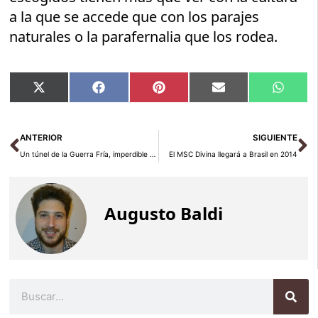
a la que se accede que con los parajes
naturales o la parafernalia que los rodea.
Compartir
Compartir
Compartir
Compartir
Compar
X
Facebook
Pinterest
Email
Whats
en
en
en
en
en
(Twitter)
Ant
Si
ANTERIOR
SIGUIENTE
Un túnel de la Guerra Fría, imperdible en Albania
El MSC Divina llegará a Brasil en 2014
Augusto Baldi
Buscar