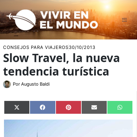
Ir
al
contenido
CONSEJOS PARA VIAJEROS
30/10/2013
Slow Travel, la nueva
tendencia turística
Por
Augusto Baldi
Compartir
Compartir
Compartir
Compartir
Compar
X
Facebook
Pinterest
Email
Whats
en
en
en
en
en
(Twitter)