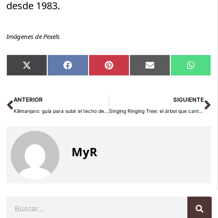
desde 1983.
Imágenes de Pexels
Compartir
Compartir
Compartir
Compartir
Compar
X
Facebook
Pinterest
Email
Whats
en
en
en
en
en
(Twitter)
Ant
Si
ANTERIOR
SIGUIENTE
Kilimanjaro: guía para subir el techo de África (5.895 m)
Singing Ringing Tree: el árbol que canta en Lancashire
MyR
Buscar