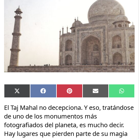
Compartir
Compartir
Compartir
Compartir
Compar
X
Facebook
Pinterest
Email
Whats
en
en
en
en
en
(Twitter)
El Taj Mahal no decepciona. Y eso, tratándose
de uno de los monumentos más
fotografiados del planeta, es mucho decir.
Hay lugares que pierden parte de su magia