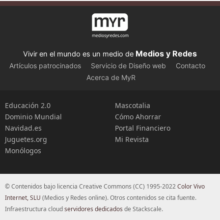
Medios y Redes
Vivir en el mundo es un medio de
Artículos patrocinados
Servicio de Diseño web
Contacto
Acerca de MyR
Educación 2.0
Mascotalia
Dominio Mundial
Cómo Ahorrar
Navidad.es
Portal Financiero
Juguetes.org
Mi Revista
Monólogos
© Contenidos bajo licencia Creative Commons (CC) 1995-2022
Color Vivo
Internet, SLU
(Medios y Redes online). Otros contenidos se cita fuente.
Infraestructura cloud
servidores dedicados
de Stackscale.