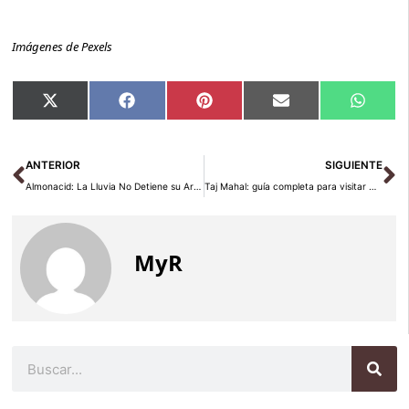
Imágenes de Pexels
Compartir
Compartir
Compartir
Compartir
Compar
X
Facebook
Pinterest
Email
Whats
en
en
en
en
en
(Twitter)
Ant
Si
ANTERIOR
SIGUIENTE
Almonacid: La Lluvia No Detiene su Arte Efímero
Taj Mahal: guía completa para visitar Agra en 2026
MyR
Buscar