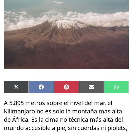
Compartir
Compartir
Compartir
Compartir
Compar
X
Facebook
Pinterest
Email
Whats
en
en
en
en
en
(Twitter)
A 5.895 metros sobre el nivel del mar, el
Kilimanjaro no es solo la montaña más alta
de África. Es la cima no técnica más alta del
mundo accesible a pie, sin cuerdas ni piolets,