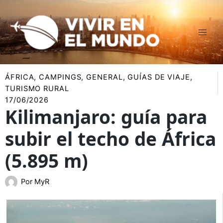
Ir
al
contenido
ÁFRICA
,
CAMPINGS
,
GENERAL
,
GUÍAS DE VIAJE
,
TURISMO RURAL
17/06/2026
Kilimanjaro: guía para
subir el techo de África
(5.895 m)
Por
MyR