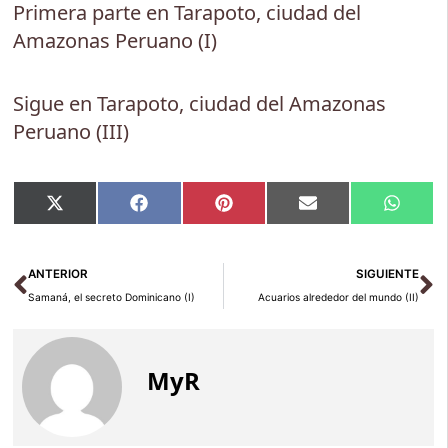
Primera parte en Tarapoto, ciudad del
Amazonas Peruano (I)
Sigue en Tarapoto, ciudad del Amazonas
Peruano (III)
Compartir
Compartir
Compartir
Compartir
Compar
X
Facebook
Pinterest
Email
Whats
en
en
en
en
en
(Twitter)
Ant
Si
ANTERIOR
SIGUIENTE
Samaná, el secreto Dominicano (I)
Acuarios alrededor del mundo (II)
MyR