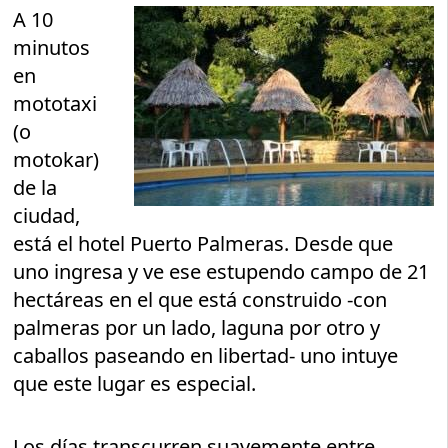
A 10
minutos
en
mototaxi
(o
motokar)
de la
ciudad,
está el hotel Puerto Palmeras. Desde que
uno ingresa y ve ese estupendo campo de 21
hectáreas en el que está construido -con
palmeras por un lado, laguna por otro y
caballos paseando en libertad- uno intuye
que este lugar es especial.
Los días transcurren suavemente entre