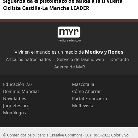
Sigüenza da el pistoletazo de salida a la II Vuelta
Ciclista Castilla-La Mancha LEADER
Medios y Redes
Vivir en el mundo es un medio de
Artículos patrocinados
Servicio de Diseño web
Contacto
Acerca de MyR
Educación 2.0
Mascotalia
Dominio Mundial
Cómo Ahorrar
Navidad.es
Portal Financiero
Juguetes.org
Mi Revista
Monólogos
© Contenidos bajo licencia Creative Commons (CC) 1995-2022
Color Vivo