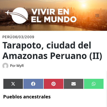
Ir
al
contenido
PERÚ
06/03/2009
Tarapoto, ciudad del
Amazonas Peruano (II)
Por
MyR
Compartir
Compartir
Compartir
Compartir
Compar
X
Facebook
Pinterest
Email
Whats
en
en
en
en
en
(Twitter)
Pueblos ancestrales