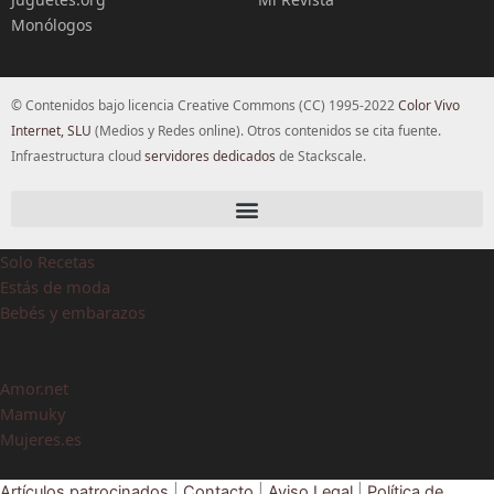
Monólogos
© Contenidos bajo licencia Creative Commons (CC) 1995-2022
Color Vivo
Internet, SLU
(Medios y Redes online). Otros contenidos se cita fuente.
Infraestructura cloud
servidores dedicados
de Stackscale.
Solo Recetas
Estás de moda
Bebés y embarazos
Amor.net
Mamuky
Mujeres.es
Artículos patrocinados
|
Contacto
|
Aviso Legal
|
Política de