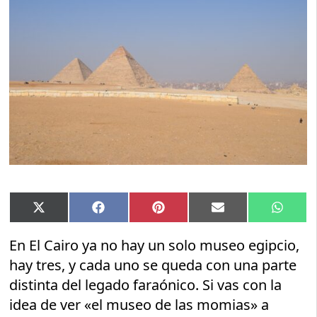
Compartir
Compartir
Compartir
Compartir
Compar
X
Facebook
Pinterest
Email
Whats
en
en
en
en
en
(Twitter)
En El Cairo ya no hay un solo museo egipcio,
hay tres, y cada uno se queda con una parte
distinta del legado faraónico. Si vas con la
idea de ver «el museo de las momias» a