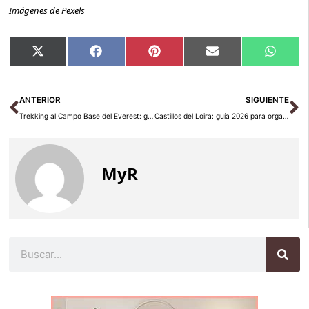
Imágenes de Pexels
Compartir
Compartir
Compartir
Compartir
Compar
X
Facebook
Pinterest
Email
Whats
en
en
en
en
en
(Twitter)
Ant
Si
ANTERIOR
SIGUIENTE
Trekking al Campo Base del Everest: guía práctica 2026
Castillos del Loira: guía 2026 para organizar la ruta
MyR
Buscar