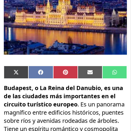
Compartir
Compartir
Compartir
Compartir
Compar
X
Facebook
Pinterest
Email
Whats
en
en
en
en
en
(Twitter)
Budapest, o La Reina del Danubio, es una
de las ciudades más importantes en el
circuito turístico europeo
. Es un panorama
magnífico entre edificios históricos, puentes
sobre ríos y avenidas rodeadas de árboles.
Tiene un espíritu romántico y cosmopolita