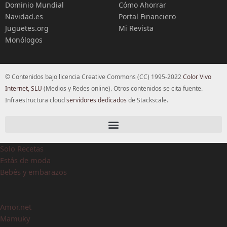
Dominio Mundial
Cómo Ahorrar
Navidad.es
Portal Financiero
Juguetes.org
Mi Revista
Monólogos
© Contenidos bajo licencia Creative Commons (CC) 1995-2022
Color Vivo
Internet, SLU
(Medios y Redes online). Otros contenidos se cita fuente.
Infraestructura cloud
servidores dedicados
de Stackscale.
Solo Recetas
Estás de moda
Bebés y embarazos
Amor.net
Mamuky