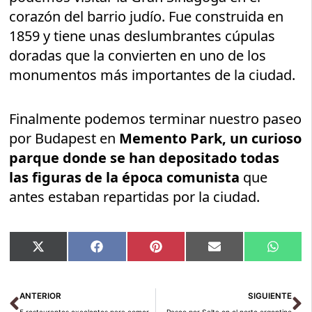
corazón del barrio judío. Fue construida en
1859 y tiene unas deslumbrantes cúpulas
doradas que la convierten en uno de los
monumentos más importantes de la ciudad.
Finalmente podemos terminar nuestro paseo
por Budapest en
Memento Park, un curioso
parque donde se han depositado todas
las figuras de la época comunista
que
antes estaban repartidas por la ciudad.
Compartir
Compartir
Compartir
Compartir
Compar
X
Facebook
Pinterest
Email
Whats
en
en
en
en
en
(Twitter)
Ant
Si
ANTERIOR
SIGUIENTE