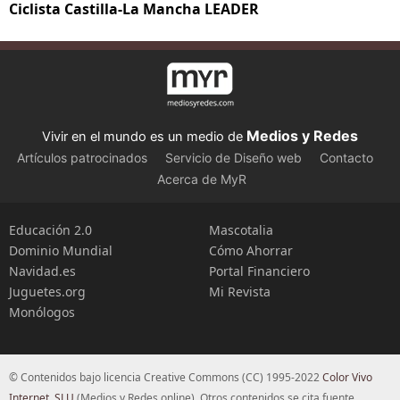
Ciclista Castilla-La Mancha LEADER
Medios y Redes
Vivir en el mundo es un medio de
Artículos patrocinados
Servicio de Diseño web
Contacto
Acerca de MyR
Educación 2.0
Mascotalia
Dominio Mundial
Cómo Ahorrar
Navidad.es
Portal Financiero
Juguetes.org
Mi Revista
Monólogos
© Contenidos bajo licencia Creative Commons (CC) 1995-2022
Color Vivo
Internet, SLU
(Medios y Redes online). Otros contenidos se cita fuente.