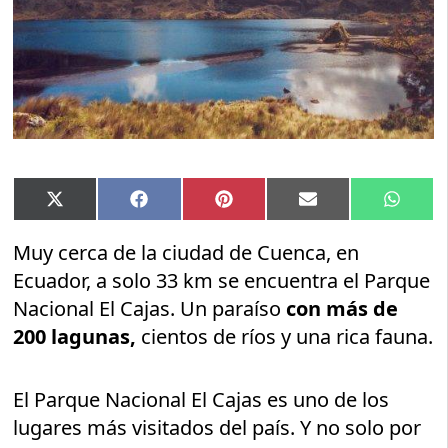
Compartir
Compartir
Compartir
Compartir
Compar
X
Facebook
Pinterest
Email
Whats
en
en
en
en
en
(Twitter)
Muy cerca de la ciudad de Cuenca, en
Ecuador, a solo 33 km se encuentra el Parque
Nacional El Cajas. Un paraíso
con más de
200 lagunas,
cientos de ríos y una rica fauna.
El Parque Nacional El Cajas es uno de los
lugares más visitados del país. Y no solo por