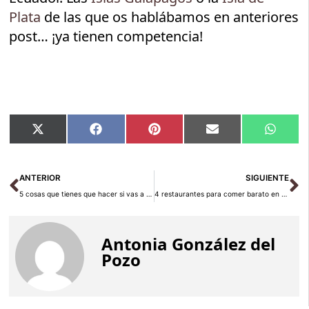
Plata
de las que os hablábamos en anteriores
post… ¡ya tienen competencia!
Compartir
Compartir
Compartir
Compartir
Compar
X
Facebook
Pinterest
Email
Whats
en
en
en
en
en
(Twitter)
Ant
Si
ANTERIOR
SIGUIENTE
5 cosas que tienes que hacer si vas a viajar a Isla Barú (Colombia)
4 restaurantes para comer barato en Cracovia
Antonia González del
Pozo