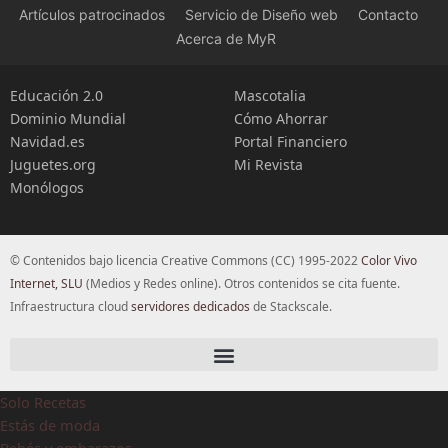
Artículos patrocinados
Servicio de Diseño web
Contacto
Acerca de MyR
Educación 2.0
Mascotalia
Dominio Mundial
Cómo Ahorrar
Navidad.es
Portal Financiero
Juguetes.org
Mi Revista
Monólogos
© Contenidos bajo licencia Creative Commons (CC) 1995-2022
Color Vivo
Internet, SLU
(Medios y Redes online). Otros contenidos se cita fuente.
Infraestructura cloud
servidores dedicados
de Stackscale.
Solo Recetas
Estás de moda