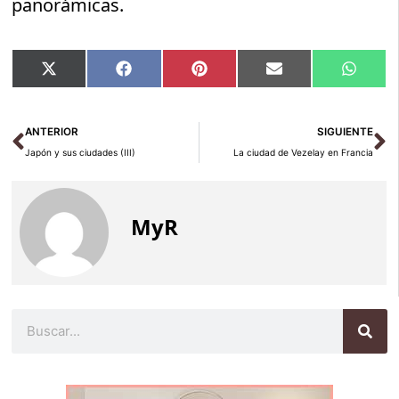
panorámicas.
Compartir
Compartir
Compartir
Compartir
Compar
X
Facebook
Pinterest
Email
Whats
en
en
en
en
en
(Twitter)
Ant
Si
ANTERIOR
SIGUIENTE
Japón y sus ciudades (III)
La ciudad de Vezelay en Francia
MyR
Buscar