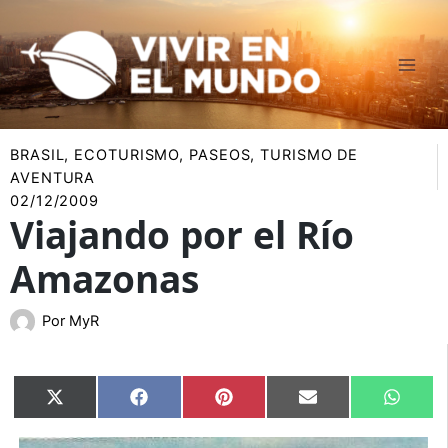
Ir
al
contenido
BRASIL
,
ECOTURISMO
,
PASEOS
,
TURISMO DE
AVENTURA
02/12/2009
Viajando por el Río
Amazonas
Por
MyR
Compartir
Compartir
Compartir
Compartir
Compar
X
Facebook
Pinterest
Email
Whats
en
en
en
en
en
(Twitter)