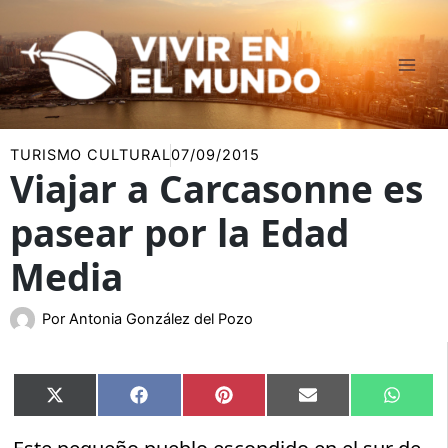
Ir
al
contenido
TURISMO CULTURAL
07/09/2015
Viajar a Carcasonne es
pasear por la Edad
Media
Por
Antonia González del Pozo
Compartir
Compartir
Compartir
Compartir
Compar
X
Facebook
Pinterest
Email
Whats
en
en
en
en
en
(Twitter)