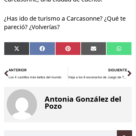
¿Has ido de turismo a Carcasonne? ¿Qué te
pareció? ¿Volverías?
Compartir
Compartir
Compartir
Compartir
Compar
X
Facebook
Pinterest
Email
Whats
en
en
en
en
en
(Twitter)
Ant
Si
ANTERIOR
SIGUIENTE
Los 4 castillos más bellos del mundo
Viaja a los 6 escenarios de Juego de Tronos en España
Antonia González del
Pozo
Buscar