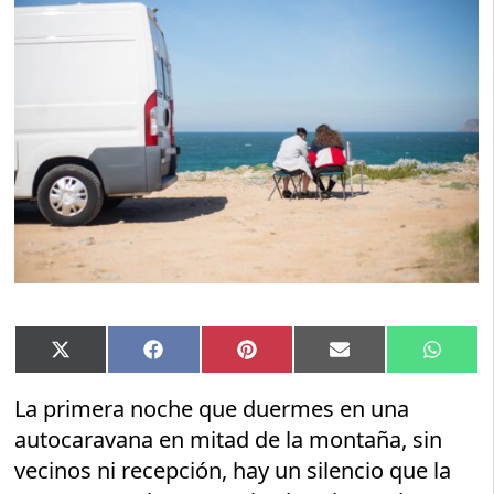
Compartir
Compartir
Compartir
Compartir
Compar
X
Facebook
Pinterest
Email
Whats
en
en
en
en
en
(Twitter)
La primera noche que duermes en una
autocaravana en mitad de la montaña, sin
vecinos ni recepción, hay un silencio que la