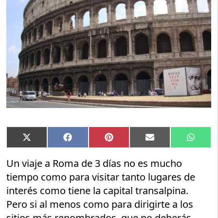
Compartir
Compartir
Compartir
Compartir
Compar
X
Facebook
Pinterest
Email
Whats
en
en
en
en
en
(Twitter)
Un viaje a Roma de 3 días no es mucho
tiempo como para visitar tanto lugares de
interés como tiene la capital transalpina.
Pero si al menos como para dirigirte a los
sitios más renombrados, que no deberás