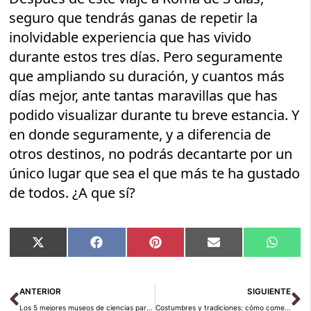
seguro que tendrás ganas de repetir la
inolvidable experiencia que has vivido
durante estos tres días. Pero seguramente
que ampliando su duración, y cuantos más
días mejor, ante tantas maravillas que has
podido visualizar durante tu breve estancia. Y
en donde seguramente, y a diferencia de
otros destinos, no podrás decantarte por un
único lugar que sea el que más te ha gustado
de todos. ¿A que sí?
Compartir
Compartir
Compartir
Compartir
Compar
X
Facebook
Pinterest
Email
Whats
en
en
en
en
en
(Twitter)
Ant
Si
ANTERIOR
SIGUIENTE
Los 5 mejores museos de ciencias para visitar Europa
Costumbres y tradiciones: cómo comer en Marruecos