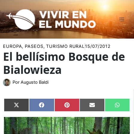
Ir
al
contenido
EUROPA
,
PASEOS
,
TURISMO RURAL
15/07/2012
El bellísimo Bosque de
Bialowieza
Por
Augusto Baldi
Compartir
Compartir
Compartir
Compartir
Compar
X
Facebook
Pinterest
Email
Whats
en
en
en
en
en
(Twitter)