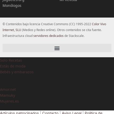
Monólogos
© Contenidos bajo licencia Creative Commons (CC) 1995-2022
Color Vivo
Internet, SLU
(Medios y Redes online). Otros contenidos se cita fuente.
Infraestructura cloud
servidores dedicados
de Stackscale.
Solo Recetas
Estás de moda
Bebés y embarazos
Amor.net
Mamuky
Mujeres.es
Artículos patrocinados
|
Contacto
|
Aviso Legal
|
Política de