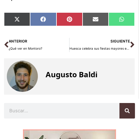
Compartir
Compartir
Compartir
Compartir
Compar
X
Facebook
Pinterest
Email
Whats
en
en
en
en
en
(Twitter)
Ant
Si
ANTERIOR
SIGUIENTE
¿Qué ver en Montoro?
Huesca celebra sus fiestas mayores en agosto
Augusto Baldi
Buscar