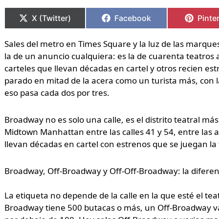
Compartir
Compartir
Compartir
Compartir
Compa
Compa
en
en
en
en
en
en
X (Twitter)
Facebook
Pinte
Sales del metro en Times Square y la luz de las marques
la de un anuncio cualquiera: es la de cuarenta teatros
carteles que llevan décadas en cartel y otros recien es
parado en mitad de la acera como un turista más, con 
eso pasa cada dos por tres.
Broadway no es solo una calle, es el distrito teatral 
Midtown Manhattan entre las calles 41 y 54, entre las 
llevan décadas en cartel con estrenos que se juegan la
Broadway, Off-Broadway y Off-Off-Broadway: la diferen
La etiqueta no depende de la calle en la que esté el teat
Broadway tiene 500 butacas o más, un Off-Broadway va