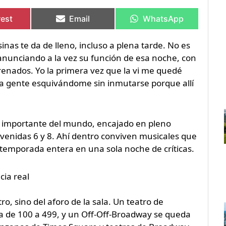
rtir
rtir
Compartir
Compartir
Compartir
Compartir
en
en
en
en
rest
Email
WhatsApp
inas te da de lleno, incluso a plena tarde. No es
 anunciando a la vez su función de esa noche, con
trenados. Yo la primera vez que la vi me quedé
la gente esquivándome sin inmutarse porque allí
más importante del mundo, encajado en pleno
avenidas 6 y 8. Ahí dentro conviven musicales que
 temporada entera en una sola noche de críticas.
cia real
ro, sino del aforo de la sala. Un teatro de
 de 100 a 499, y un Off-Off-Broadway se queda