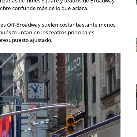
anzanas de Times Square y teatros de Broadway
ombre confunde más de lo que aclara.
ciones Off-Broadway suelen costar bastante menos
és triunfan en los teatros principales
resupuesto ajustado.