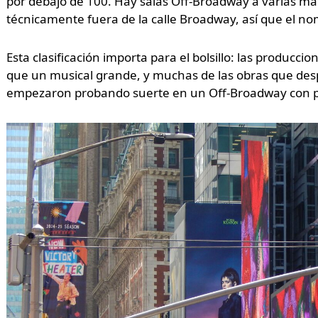
por debajo de 100. Hay salas Off-Broadway a varias m
técnicamente fuera de la calle Broadway, así que el n
Esta clasificación importa para el bolsillo: las produc
que un musical grande, y muchas de las obras que despu
empezaron probando suerte en un Off-Broadway con p