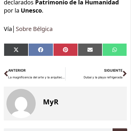
declarados
Patrimonio de la Humanidad
por la
Unesco
.
Vía│
Sobre Bélgica
Compartir
Compartir
Compartir
Compartir
Compar
X
Facebook
Pinterest
Email
Whats
en
en
en
en
en
(Twitter)
Ant
Si
ANTERIOR
SIGUIENTE
La magnificencia del arte y la arquitectura de Suiza
Dubai y la playa refrigerada
MyR