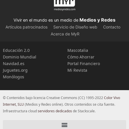
Medios y Redes
Vivir en el mundo es un medio de
Artículos patrocinados
Servicio de Diseño web
Contacto
Acerca de MyR
Educación 2.0
Mascotalia
Dominio Mundial
Cómo Ahorrar
Navidad.es
Portal Financiero
Juguetes.org
Mi Revista
Monólogos
© Contenidos bajo licencia Creative Commons (CC) 1995-2022
Color Vivo
Internet, SLU
(Medios y Redes online). Otros contenidos se cita fuente.
Infraestructura cloud
servidores dedicados
de Stackscale.