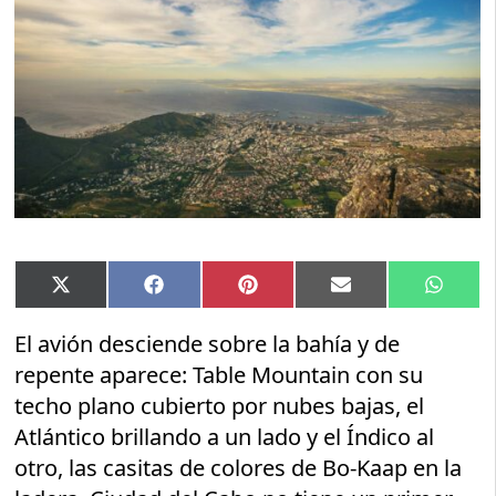
Compartir
Compartir
Compartir
Compartir
Compar
X
Facebook
Pinterest
Email
Whats
en
en
en
en
en
(Twitter)
El avión desciende sobre la bahía y de
repente aparece: Table Mountain con su
techo plano cubierto por nubes bajas, el
Atlántico brillando a un lado y el Índico al
otro, las casitas de colores de Bo-Kaap en la