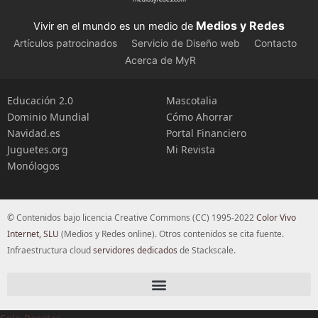
Medios y Redes
Vivir en el mundo es un medio de
Artículos patrocinados
Servicio de Diseño web
Contacto
Acerca de MyR
Educación 2.0
Mascotalia
Dominio Mundial
Cómo Ahorrar
Navidad.es
Portal Financiero
Juguetes.org
Mi Revista
Monólogos
© Contenidos bajo licencia Creative Commons (CC) 1995-2022
Color Vivo
Internet, SLU
(Medios y Redes online). Otros contenidos se cita fuente.
Infraestructura cloud
servidores dedicados
de Stackscale.