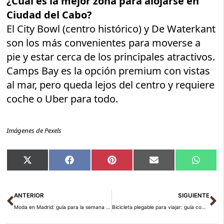
¿Cuál es la mejor zona para alojarse en
Ciudad del Cabo?
El City Bowl (centro histórico) y De Waterkant
son los más convenientes para moverse a
pie y estar cerca de los principales atractivos.
Camps Bay es la opción premium con vistas
al mar, pero queda lejos del centro y requiere
coche o Uber para todo.
Imágenes de Pexels
Compartir
Compartir
Compartir
Compartir
Compar
X
Facebook
Pinterest
Email
Whats
en
en
en
en
en
(Twitter)
Ant
Si
ANTERIOR
SIGUIENTE
Moda en Madrid: guía para la semana de la moda 2026
Bicicleta plegable para viajar: guía completa 2026