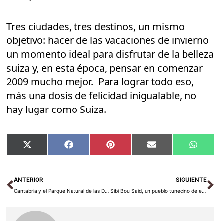
Tres ciudades, tres destinos, un mismo
objetivo: hacer de las vacaciones de invierno
un momento ideal para disfrutar de la belleza
suiza y, en esta época, pensar en comenzar
2009 mucho mejor. Para lograr todo eso,
más una dosis de felicidad inigualable, no
hay lugar como Suiza.
Compartir
Compartir
Compartir
Compartir
Compar
X
Facebook
Pinterest
Email
Whats
en
en
en
en
en
(Twitter)
Ant
Si
ANTERIOR
SIGUIENTE
Cantabria y el Parque Natural de las Dunas de Liencres
Sibi Bou Said, un pueblo tunecino de ensueño