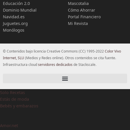
Educación 2.0
Mascotalia
Dominio Mundial
Cómo Ahorrar
Navidad.es
Portal Financiero
Juguetes.org
Mi Revista
Monólogos
© Contenidos bajo licencia Creative Commons (CC) 1995-2022
Color Vivo
Internet, SLU
(Medios y Redes online). Otros contenidos se cita fuente.
Infraestructura cloud
servidores dedicados
de Stackscale.
Solo Recetas
Estás de moda
Bebés y embarazos
Amor.net