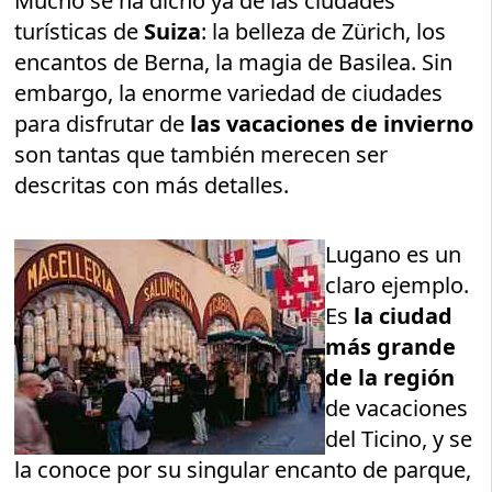
Mucho se ha dicho ya de las ciudades
turísticas de
Suiza
: la belleza de Zürich, los
encantos de Berna, la magia de Basilea. Sin
embargo, la enorme variedad de ciudades
para disfrutar de
las vacaciones de invierno
son tantas que también merecen ser
descritas con más detalles.
Lugano es un
claro ejemplo.
Es
la ciudad
más grande
de la región
de vacaciones
del Ticino, y se
la conoce por su singular encanto de parque,