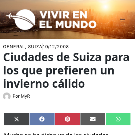
Ir
al
contenido
GENERAL
,
SUIZA
10/12/2008
Ciudades de Suiza para
los que prefieren un
invierno cálido
Por
MyR
Compartir
Compartir
Compartir
Compartir
Compar
X
Facebook
Pinterest
Email
Whats
en
en
en
en
en
(Twitter)