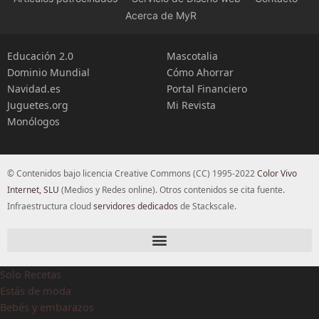
Acerca de MyR
Educación 2.0
Mascotalia
Dominio Mundial
Cómo Ahorrar
Navidad.es
Portal Financiero
Juguetes.org
Mi Revista
Monólogos
© Contenidos bajo licencia Creative Commons (CC) 1995-2022
Color Vivo
Internet, SLU
(Medios y Redes online). Otros contenidos se cita fuente.
Infraestructura cloud
servidores dedicados
de Stackscale.
Solo Recetas
Estás de moda
Bebés y embarazos