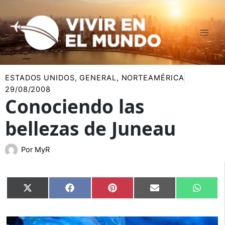
Ir
al
contenido
ESTADOS UNIDOS
,
GENERAL
,
NORTEAMÉRICA
29/08/2008
Conociendo las
bellezas de Juneau
Por
MyR
Compartir
Compartir
Compartir
Compartir
Compar
X
Facebook
Pinterest
Email
Whats
en
en
en
en
en
(Twitter)