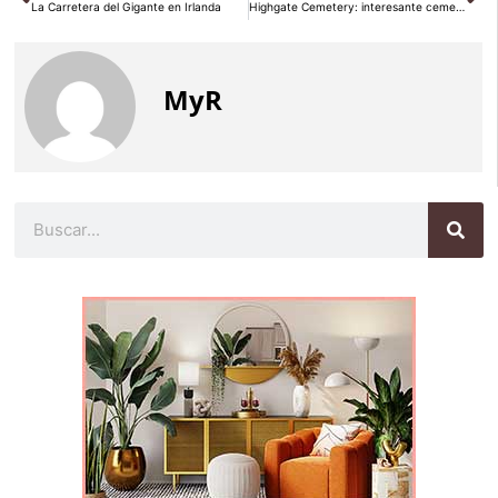
La Carretera del Gigante en Irlanda
Highgate Cemetery: interesante cementerio gótico en Londres
MyR
Buscar