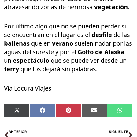
atravesando zonas de hermosa
vegetación
.
Por último algo que no se pueden perder si
se encuentran en el lugar es el
desfile
de las
ballenas
que en
verano
suelen nadar por las
aguas del sureste y por el
Golfo de Alaska
,
un
espectáculo
que se puede ver desde un
ferry
que los dejará sin palabras.
Vía Locura Viajes
Compartir
Compartir
Compartir
Compartir
Compar
X
Facebook
Pinterest
Email
Whats
en
en
en
en
en
(Twitter)
Ant
Si
ANTERIOR
SIGUIENTE