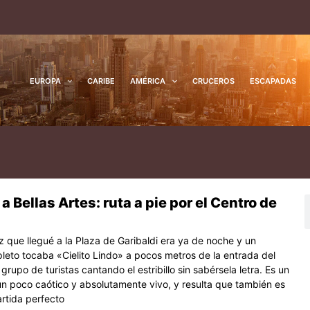
EUROPA
CARIBE
AMÉRICA
CRUCEROS
ESCAPADAS
 a Bellas Artes: ruta a pie por el Centro de
na
ágina
Página
Página
B
z que llegué a la Plaza de Garibaldi era ya de noche y un
leto tocaba «Cielito Lindo» a pocos metros de la entrada del
grupo de turistas cantando el estribillo sin sabérsela letra. Es un
 un poco caótico y absolutamente vivo, y resulta que también es
artida perfecto