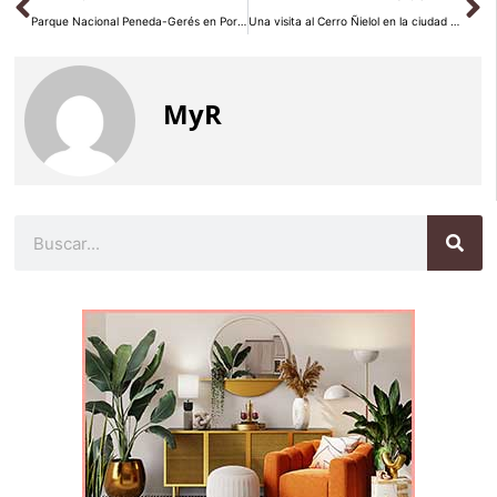
Parque Nacional Peneda-Gerés en Portugal
Una visita al Cerro Ñielol en la ciudad chilena de Temuco
MyR
Buscar