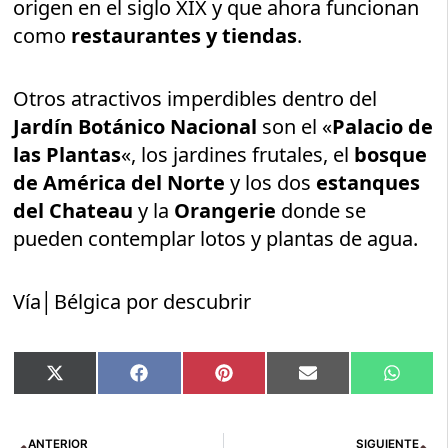
origen en el siglo XIX y que ahora funcionan
como
restaurantes y tiendas
.
Otros atractivos imperdibles dentro del
Jardín Botánico Nacional
son el «
Palacio de
las Plantas
«, los jardines frutales, el
bosque
de América del Norte
y los dos
estanques
del Chateau
y la
Orangerie
donde se
pueden contemplar lotos y plantas de agua.
Vía│Bélgica por descubrir
Compartir
Compartir
Compartir
Compartir
Compar
X
Facebook
Pinterest
Email
Whats
en
en
en
en
en
(Twitter)
Ant
Si
ANTERIOR
SIGUIENTE