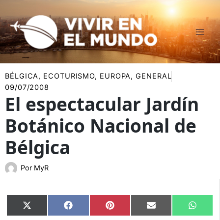
Ir
al
contenido
BÉLGICA
,
ECOTURISMO
,
EUROPA
,
GENERAL
09/07/2008
El espectacular Jardín
Botánico Nacional de
Bélgica
Por
MyR
Compartir
Compartir
Compartir
Compartir
Compar
X
Facebook
Pinterest
Email
Whats
en
en
en
en
en
(Twitter)