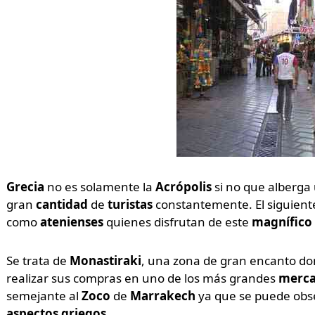
Grecia
no es solamente la
Acrópolis
si no que alberg
gran
cantidad
de
turistas
constantemente. El siguien
como
atenienses
quienes disfrutan de este
magnífico 
Se trata de
Monastiraki
, una zona de gran encanto d
realizar sus compras en uno de los más grandes
merca
semejante al
Zoco
de
Marrakech
ya que se puede obs
aspectos griegos
.