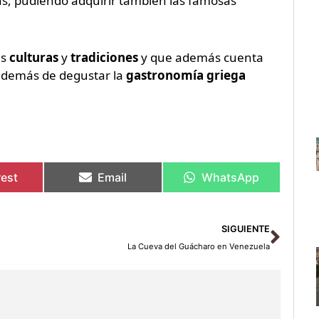
, pudiendo adquirir también las famosas
es
culturas
y
tradiciones
y que además cuenta
, además de degustar la
gastronomía griega
rest
Email
WhatsApp
Sigu
SIGUIENTE
La Cueva del Guácharo en Venezuela