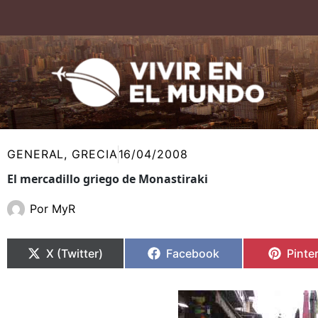
Ir
al
contenido
GENERAL
,
GRECIA
16/04/2008
El mercadillo griego de Monastiraki
Por
MyR
Compartir
Compartir
Compartir
Compartir
Compa
Compa
en
en
en
en
en
en
X (Twitter)
Facebook
Pinte