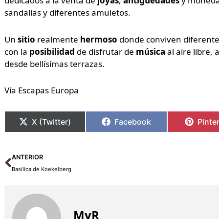
dedicados a la venta de
joyas
,
antigüedades
y monedas
sandalias y diferentes amuletos.
Un
sitio
realmente
hermoso
donde conviven diferent
con la
posibilidad
de disfrutar de
música
al aire libre
desde bellísimas terrazas.
Vía Escapas Europa
X (Twitter)
Facebook
Pinte
Ant
ANTERIOR
Basílica de Koekelberg
MyR