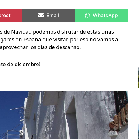
artir
artir
Compartir
Compartir
Compartir
Compartir
en
en
en
en
erest
Email
WhatsApp
ías de Navidad podemos disfrutar de estas unas
ares en España que visitar, por eso no vamos a
r aprovechar los días de descanso.
te de diciembre!