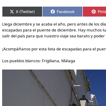
Compartir
Compartir
Compartir
Compartir
Comp
Comp
en
en
en
en
en
en
X (Twitter)
Facebook
Pint
Llega diciembre y se acaba el año, pero antes de los d
escapadas para el puente de diciembre. Hay muchos lug
salir del país para que nuestro viaje sea barato y pode
¡Acompáñanos por esta lista de escapadas para el puen
Los pueblos blancos: Frigiliana, Málaga