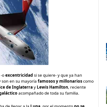
o
-o
excentricidad
si se quiere- y que ya han
y son en su mayoría
famosos y millonarios
como
ice de Inglaterra
y
Lewis Hamilton
, reciente
 galáctico
acompañado de toda su familia.
a de llegar a la
Luna
, por el momento
no se