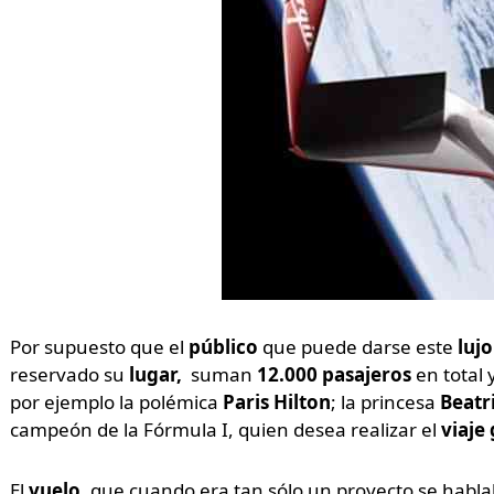
Por supuesto que el
público
que puede darse este
luj
reservado su
lugar,
suman
12.000 pasajeros
en total 
por ejemplo la polémica
Paris Hilton
; la princesa
Beatr
campeón de la Fórmula I, quien desea realizar el
viaje
El
vuelo
, que cuando era tan sólo un proyecto se hablab