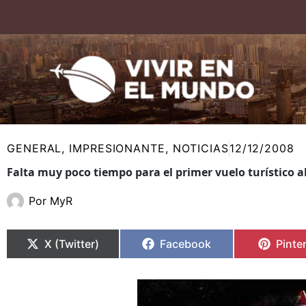
Ir
al
contenido
GENERAL
,
IMPRESIONANTE
,
NOTICIAS
12/12/2008
Falta muy poco tiempo para el primer vuelo turístico a
Por
MyR
Compartir
Compartir
Compartir
Compartir
Compa
Compa
en
en
en
en
en
en
X (Twitter)
Facebook
Pinte