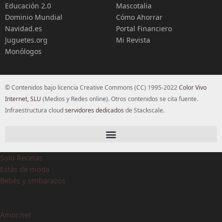
Educación 2.0
Mascotalia
Dominio Mundial
Cómo Ahorrar
Navidad.es
Portal Financiero
Juguetes.org
Mi Revista
Monólogos
© Contenidos bajo licencia Creative Commons (CC) 1995-2022
Color Vivo
Internet, SLU
(Medios y Redes online). Otros contenidos se cita fuente.
Infraestructura cloud
servidores dedicados
de Stackscale.
Solo Recetas
Estás de moda
Bebés y embarazos
Amor.net