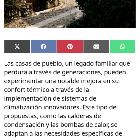
Compartir
Compartir
Compartir
Compartir
Compar
X
Facebook
Pinterest
Email
Whats
en
en
en
en
en
(Twitter)
Las casas de pueblo, un legado familiar que
perdura a través de generaciones, pueden
experimentar una notable mejora en su
confort térmico a través de la
implementación de sistemas de
climatización innovadores. Este tipo de
propuestas, como las calderas de
condensación y las bombas de calor, se
adaptan a las necesidades específicas de