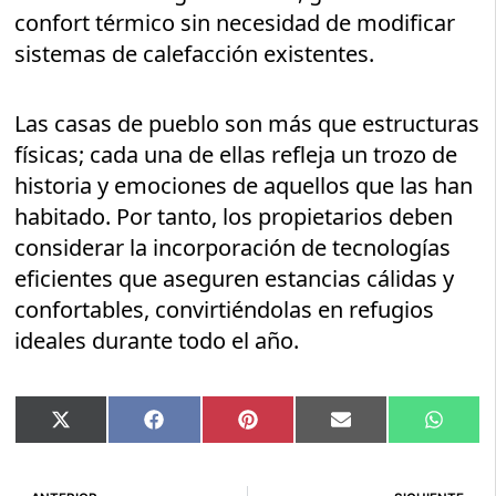
confort térmico sin necesidad de modificar
sistemas de calefacción existentes.
Las casas de pueblo son más que estructuras
físicas; cada una de ellas refleja un trozo de
historia y emociones de aquellos que las han
habitado. Por tanto, los propietarios deben
considerar la incorporación de tecnologías
eficientes que aseguren estancias cálidas y
confortables, convirtiéndolas en refugios
ideales durante todo el año.
Compartir
Compartir
Compartir
Compartir
Compar
X
Facebook
Pinterest
Email
Whats
en
en
en
en
en
(Twitter)