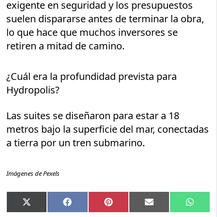
exigente en seguridad y los presupuestos
suelen dispararse antes de terminar la obra,
lo que hace que muchos inversores se
retiren a mitad de camino.
¿Cuál era la profundidad prevista para
Hydropolis?
Las suites se diseñaron para estar a 18
metros bajo la superficie del mar, conectadas
a tierra por un tren submarino.
Imágenes de Pexels
Compartir
Compartir
Compartir
Compartir
Compar
X
Facebook
Pinterest
Email
Whats
en
en
en
en
en
(Twitter)