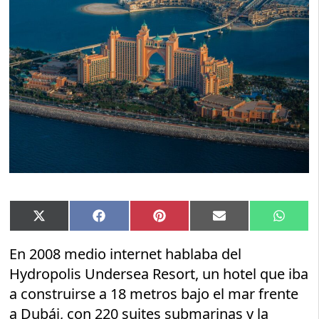
Compartir
Compartir
Compartir
Compartir
Compar
X
Facebook
Pinterest
Email
Whats
en
en
en
en
en
(Twitter)
En 2008 medio internet hablaba del
Hydropolis Undersea Resort, un hotel que iba
a construirse a 18 metros bajo el mar frente
a Dubái, con 220 suites submarinas y la