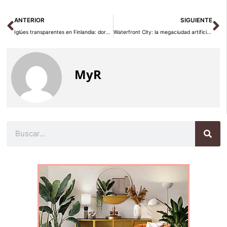
Ant
Si
ANTERIOR
SIGUIENTE
Iglúes transparentes en Finlandia: dormir bajo la aurora boreal
Waterfront City: la megaciudad artificial que Dubái nunca terminó
MyR
Buscar