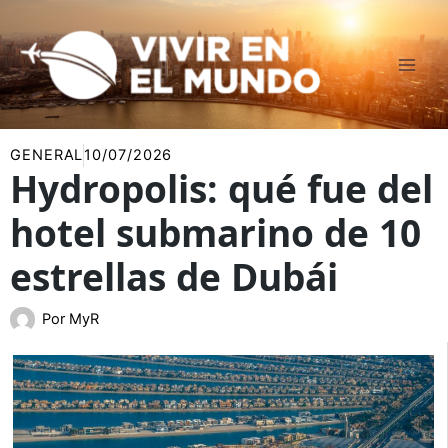
Ir
al
contenido
GENERAL
10/07/2026
Hydropolis: qué fue del
hotel submarino de 10
estrellas de Dubái
Por
MyR