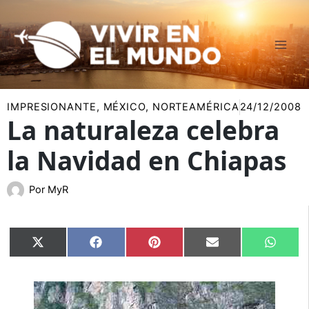
Ir
al
contenido
IMPRESIONANTE
,
MÉXICO
,
NORTEAMÉRICA
24/12/2008
La naturaleza celebra
la Navidad en Chiapas
Por
MyR
Compartir
Compartir
Compartir
Compartir
Compar
X
Facebook
Pinterest
Email
Whats
en
en
en
en
en
(Twitter)