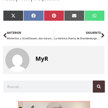
Compartir
Compartir
Compartir
Compartir
Compar
X
Facebook
Pinterest
Email
Whats
en
en
en
en
en
(Twitter)
Ant
Si
ANTERIOR
SIGUIENTE
Winterthur y Schaffausen, dos maravillas distintas de Suiza
La histórica Puerta de Brandenburgo en Berlín
MyR
Buscar