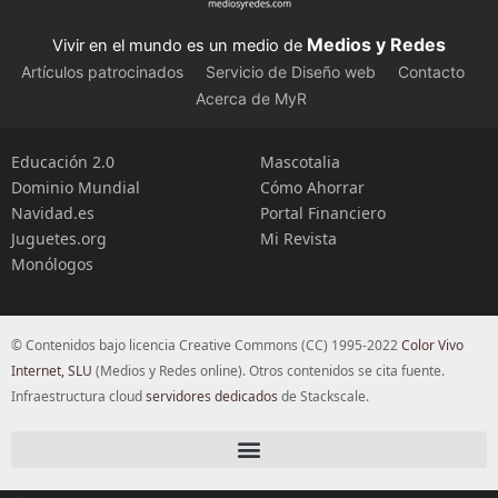
Medios y Redes
Vivir en el mundo es un medio de
Artículos patrocinados
Servicio de Diseño web
Contacto
Acerca de MyR
Educación 2.0
Mascotalia
Dominio Mundial
Cómo Ahorrar
Navidad.es
Portal Financiero
Juguetes.org
Mi Revista
Monólogos
© Contenidos bajo licencia Creative Commons (CC) 1995-2022
Color Vivo
Internet, SLU
(Medios y Redes online). Otros contenidos se cita fuente.
Infraestructura cloud
servidores dedicados
de Stackscale.