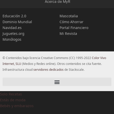
Acerca de MyR
Educación 2.0
Mascotalia
Dominio Mundial
Cómo Ahorrar
Navidad.es
Portal Financiero
Juguetes.org
Mi Revista
Monólogos
© Contenidos bajo licencia Creative Commons (CC) 1995-2022
Color Vivo
Internet, SLU
(Medios y Redes online). Otros contenidos se cita fuente.
Infraestructura cloud
servidores dedicados
de Stackscale.
Solo Recetas
Estás de moda
Bebés y embarazos