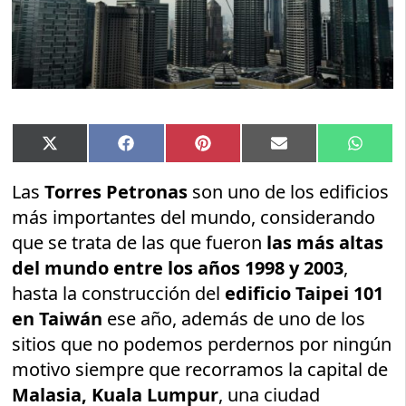
Compartir
Compartir
Compartir
Compartir
Compar
X
Facebook
Pinterest
Email
Whats
en
en
en
en
en
(Twitter)
Las
Torres Petronas
son uno de los edificios
más importantes del mundo, considerando
que se trata de las que fueron
las más altas
del mundo entre los años 1998 y 2003
,
hasta la construcción del
edificio Taipei 101
en Taiwán
ese año, además de uno de los
sitios que no podemos perdernos por ningún
motivo siempre que recorramos la capital de
Malasia, Kuala Lumpur
, una ciudad