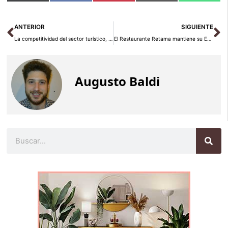
en
en
en
en
en
(Twitter)
Ant
Si
ANTERIOR
SIGUIENTE
La competitividad del sector turístico, protagonista de la última edición de “La Industria de la Felicidad”
El Restaurante Retama mantiene su Estrella Michelin un año más
Augusto Baldi
Buscar