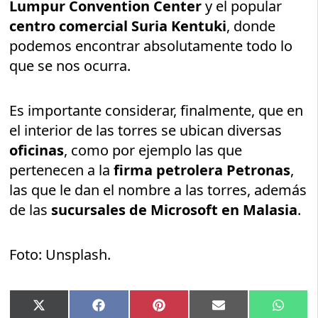
Lumpur Convention Center
y el popular
centro comercial Suria Kentuki
, donde
podemos encontrar absolutamente todo lo
que se nos ocurra.
Es importante considerar, finalmente, que en
el interior de las torres se ubican diversas
oficinas
, como por ejemplo las que
pertenecen a la
firma petrolera Petronas
,
las que le dan el nombre a las torres, además
de las
sucursales de Microsoft en Malasia
.
Foto: Unsplash.
Compartir
Compartir
Compartir
Compartir
Compar
X
Facebook
Pinterest
Email
Whats