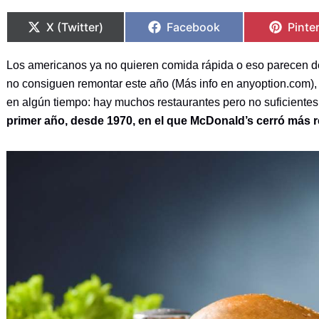
Compartir
Compartir
Compartir
Compartir
Compa
Compa
en
en
en
en
en
en
X (Twitter)
Facebook
Pinte
Los americanos ya no quieren comida rápida o eso parecen de
no consiguen remontar este año (Más info en anyoption.com), 
en algún tiempo: hay muchos restaurantes pero no suficientes 
primer año, desde 1970, en el que McDonald’s cerró más r