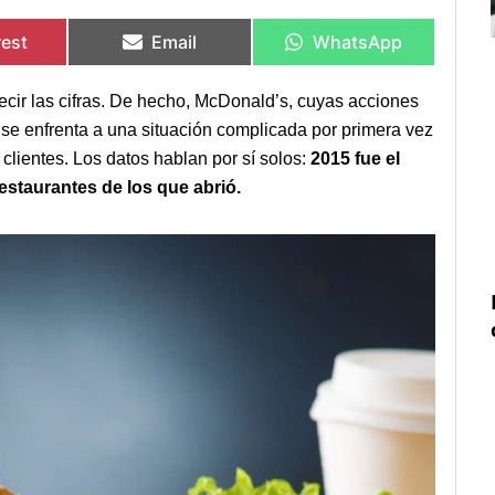
rtir
rtir
Compartir
Compartir
Compartir
Compartir
en
en
en
en
rest
Email
WhatsApp
cir las cifras. De hecho, McDonald’s, cuyas acciones
se enfrenta a una situación complicada por primera vez
clientes. Los datos hablan por sí solos:
2015 fue el
estaurantes de los que abrió.