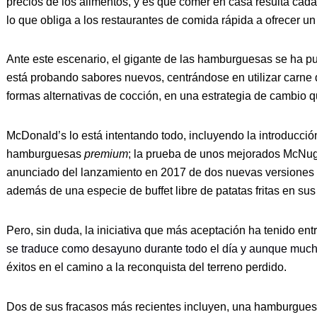
precios de los alimentos, y es que comer en casa resulta ca
lo que obliga a los restaurantes de comida rápida a ofrecer un
Ante este escenario, el gigante de las hamburguesas se ha p
está probando sabores nuevos, centrándose en utilizar carne
formas alternativas de cocción, en una estrategia de cambio
McDonald’s lo está intentando todo, incluyendo la introducc
hamburguesas
premium
; la prueba de unos mejorados McNugge
anunciado del lanzamiento en 2017 de dos nuevas versiones d
además de una especie de buffet libre de patatas fritas en su
Pero, sin duda, la iniciativa que más aceptación ha tenido en
se traduce como desayuno durante todo el día y aunque much
éxitos en el camino a la reconquista del terreno perdido.
Dos de sus fracasos más recientes incluyen, una hamburgues