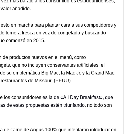
da vez más barato a los consumidores estadounidenses,
 valor añadido.
uesto en marcha para plantar cara a sus competidores y
 de ternera fresca en vez de congelada y buscando
 que comenzó en 2015.
ión de productos nuevos en el menú, como
ts, que no incluyen conservantes artificiales; el
e su emblemática Big Mac, la Mac Jr. y la Grand Mac;
s restaurantes de Missouri (EEUU).
tre los consumidores
es la de «All Day Breakfast», que
as de estas propuestas estén triunfando,
no todo son
a de carne de Angus 100% que intentaron introducir en