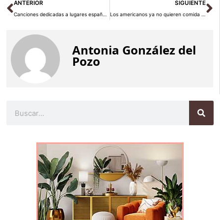
Ant
Si
ANTERIOR
SIGUIENTE
Canciones dedicadas a lugares españoles que deberías conocer
Los americanos ya no quieren comida rápida
Antonia González del
Pozo
Buscar