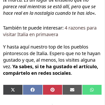
parece real mientras se está allí, pero que se
hace real en la nostalgia cuando te has ido
«.
También te puede interesar:
4 razones para
visitar Italia en primavera
Y hasta aquí nuestro top de los pueblos
pintorescos de Italia. Espero que no te hayan
gustado y que, al menos, los visites alguna
vez.
Ya sabes, si te ha gustado el artículo,
compártelo en redes sociales
.
Compartir
Compartir
Compartir
Compartir
Compar
X
Facebook
Pinterest
Email
Whats
en
en
en
en
en
(Twitter)