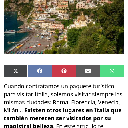
Compartir
Compartir
Compartir
Compartir
Compar
X
Facebook
Pinterest
Email
Whats
en
en
en
en
en
(Twitter)
Cuando contratamos un paquete turístico
para visitar Italia, solemos visitar siempre las
mismas ciudades: Roma, Florencia, Venecia,
Milán…
Existen otros lugares en Italia que
también merecen ser visitados por su
magistral belleza
. En este artículo te