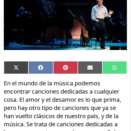
Compartir
Compartir
Compartir
Compartir
Compar
X
Facebook
Pinterest
Email
Whats
en
en
en
en
en
(Twitter)
En el mundo de la música podemos
encontrar canciones dedicadas a cualquier
cosa. El amor y el desamor es lo que prima,
pero hay otro tipo de canciones que ya se
han vuelto clásicos de nuestro país, y de la
música. Se trata de canciones dedicadas a