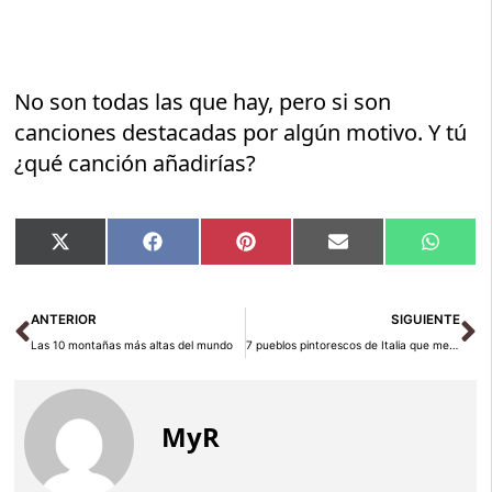
No son todas las que hay, pero si son
canciones destacadas por algún motivo. Y tú
¿qué canción añadirías?
Compartir
Compartir
Compartir
Compartir
Compar
X
Facebook
Pinterest
Email
Whats
en
en
en
en
en
(Twitter)
Ant
Si
ANTERIOR
SIGUIENTE
Las 10 montañas más altas del mundo
7 pueblos pintorescos de Italia que merecen una visita
MyR