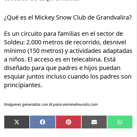
¿Qué es el Mickey Snow Club de Grandvalira?
Es un circuito para familias en el sector de
Soldeu: 2.000 metros de recorrido, desnivel
mínimo (150 metros) y actividades adaptadas
a niños. El acceso es en telecabina. Está
diseñado para que padres e hijos puedan
esquiar juntos incluso cuando los padres son
principiantes.
Imágenes generadas con IA para vivirenelmundo.com
Compartir
Compartir
Compartir
Compartir
Compar
X
Facebook
Pinterest
Email
Whats
en
en
en
en
en
(Twitter)