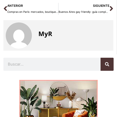
Ant
Si
ANTERIOR
SIGUIENTE
Compras en París: mercados, boutiques y consejos para 2026
Buenos Aires gay friendly: guía completa para viajeros 2026
MyR
Buscar