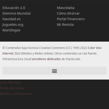
Educación 2.0
Mascotalia
Dominio Mundial
Cómo Ahorrar
Navidad.es
Portal Financiero
Juguetes.org
Mi Revista
Monólogos
© Contenidos bajo licencia Creative Commons (CC) 1995-2022
Color Vivo
Internet, SLU
(Medios y Redes online). Otros contenidos se cita fuente.
Infraestructura cloud
servidores dedicados
de Stackscale.
Solo Recetas
Estás de moda
Bebés y embarazos