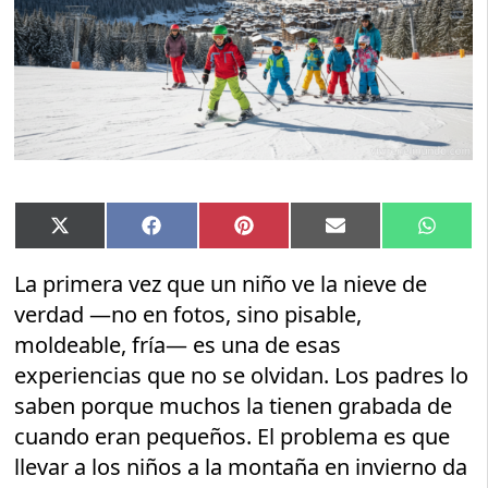
Compartir
Compartir
Compartir
Compartir
Compar
X
Facebook
Pinterest
Email
Whats
en
en
en
en
en
(Twitter)
La primera vez que un niño ve la nieve de
verdad —no en fotos, sino pisable,
moldeable, fría— es una de esas
experiencias que no se olvidan. Los padres lo
saben porque muchos la tienen grabada de
cuando eran pequeños. El problema es que
llevar a los niños a la montaña en invierno da