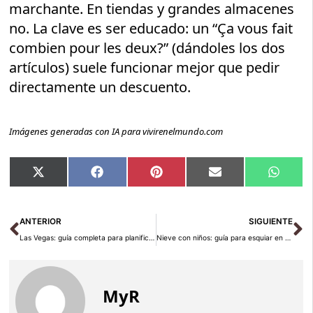
marchante. En tiendas y grandes almacenes
no. La clave es ser educado: un “Ça vous fait
combien pour les deux?” (dándoles los dos
artículos) suele funcionar mejor que pedir
directamente un descuento.
Imágenes generadas con IA para vivirenelmundo.com
Compartir
Compartir
Compartir
Compartir
Compar
X
Facebook
Pinterest
Email
Whats
en
en
en
en
en
(Twitter)
Ant
Si
ANTERIOR
SIGUIENTE
Las Vegas: guía completa para planificar tu viaje 2026
Nieve con niños: guía para esquiar en familia en 2026
MyR