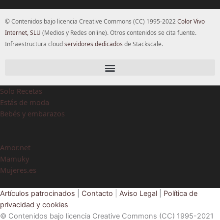
© Contenidos bajo licencia Creative Commons (CC) 1995-2022
Color Vivo
Internet, SLU
(Medios y Redes online). Otros contenidos se cita fuente.
Infraestructura cloud
servidores dedicados
de Stackscale.
Solo Recetas
Estás de moda
Bebés y embarazos
Amor.net
Mamuky
Mujeres.es
Artículos patrocinados
|
Contacto
|
Aviso Legal
|
Política de
privacidad y cookies
© Contenidos bajo licencia Creative Commons (CC) 1995-2021