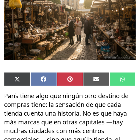
Compartir
Compartir
Compartir
Compartir
Compar
X
Facebook
Pinterest
Email
Whats
en
en
en
en
en
(Twitter)
París tiene algo que ningún otro destino de
compras tiene: la sensación de que cada
tienda cuenta una historia. No es que haya
más marcas que en otras capitales —hay
muchas ciudades con más centros
comerciales— sino que aquí la tienda, el