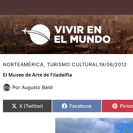
Ir
al
contenido
NORTEAMÉRICA
,
TURISMO CULTURAL
19/06/2012
El Museo de Arte de Filadelfia
Por
Augusto Baldi
Compartir
Compartir
Compartir
Compartir
Compa
Compa
en
en
en
en
en
en
X (Twitter)
Facebook
Pinte