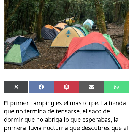
Compartir
Compartir
Compartir
Compartir
Compar
X
Facebook
Pinterest
Email
Whats
en
en
en
en
en
(Twitter)
El primer camping es el más torpe. La tienda
que no termina de tensarse, el saco de
dormir que no abriga lo que esperabas, la
primera lluvia nocturna que descubres que el