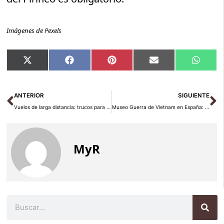
Imágenes de Pexels
Compartir
Compartir
Compartir
Compartir
Compar
X
Facebook
Pinterest
Email
Whats
en
en
en
en
en
(Twitter)
Ant
Si
ANTERIOR
SIGUIENTE
Vuelos de larga distancia: trucos para volar mejor 2026
Museo Guerra de Vietnam en España: Castellfollit de la Roca
MyR
Buscar