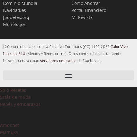
Dominio Mundial
Cómo Ahorrar
Navidad.es
Portal Financiero
Juguetes.org
Mi Revista
Monólogos
© Contenidos bajo licencia Creative Commons (CC) 1995-2022
Color Vivo
Internet, SLU
(Medios y Redes online). Otros contenidos se cita fuente.
Infraestructura cloud
servidores dedicados
de Stackscale.
Solo Recetas
Estás de moda
Bebés y embarazos
Amor.net
Mamuky