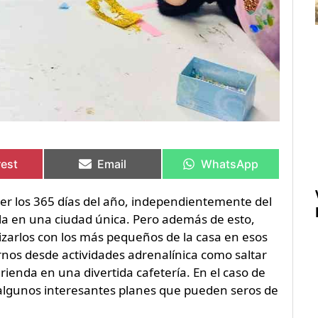
rtir
rtir
Compartir
Compartir
Compartir
Compartir
en
en
en
en
rest
Email
WhatsApp
r los 365 días del año, independientemente del
ola en una ciudad única. Pero además de esto,
izarlos con los más pequeños de la casa en esos
rnos desde actividades adrenalínica como saltar
enda en una divertida cafetería. En el caso de
 algunos interesantes planes que pueden seros de