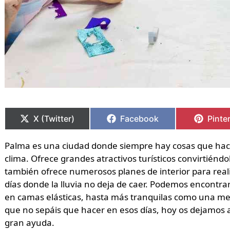
Compartir
Compartir
Compartir
Compartir
Compa
Compa
en
en
en
en
en
en
X (Twitter)
Facebook
Pinte
Palma es una ciudad donde siempre hay cosas que hace
clima. Ofrece grandes atractivos turísticos convirtiénd
también ofrece numerosos planes de interior para real
días donde la lluvia no deja de caer. Podemos encontra
en camas elásticas, hasta más tranquilas como una meri
que no sepáis que hacer en esos días, hoy os dejamos
gran ayuda.