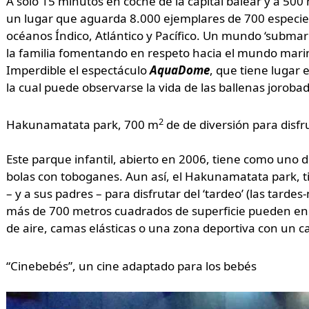
A solo 15 minutos en coche de la capital balear y a 50
un lugar que aguarda 8.000 ejemplares de 700 especies
océanos Índico, Atlántico y Pacífico. Un mundo ‘submar
la familia fomentando en respeto hacia el mundo marin
Imperdible el espectáculo
AquaDome
, que tiene lugar
la cual puede observarse la vida de las ballenas jorob
2
Hakunamatata park, 700 m
de de diversión para disfru
Este parque infantil, abierto en 2006, tiene como uno 
bolas con toboganes. Aun así, el Hakunamatata park,
– y a sus padres – para disfrutar del ‘tardeo’ (las tarde
más de 700 metros cuadrados de superficie pueden enc
de aire, camas elásticas o una zona deportiva con un c
“Cinebebés”, un cine adaptado para los bebés