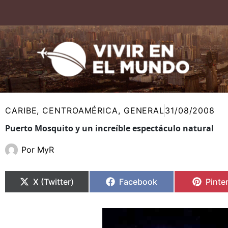
Ir
al
contenido
CARIBE
,
CENTROAMÉRICA
,
GENERAL
31/08/2008
Puerto Mosquito y un increíble espectáculo natural
Por
MyR
Compartir
Compartir
Compartir
Compartir
Compa
Compa
en
en
en
en
en
en
X (Twitter)
Facebook
Pinte