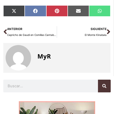
Compartir
Compartir
Compartir
Compartir
Compar
X
Facebook
Pinterest
Email
Whats
en
en
en
en
en
(Twitter)
Ant
Si
ANTERIOR
SIGUIENTE
Capricho de Gaudi en Comillas Cantabria
El Monte Kinabalu
MyR
Buscar