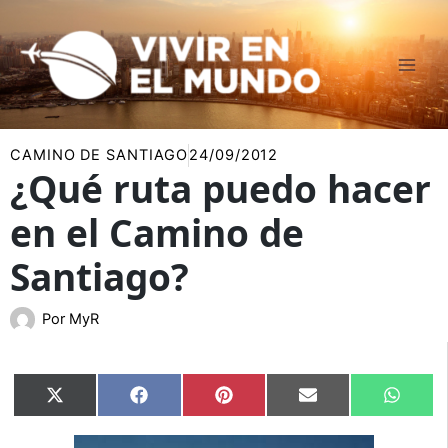
Ir
al
contenido
CAMINO DE SANTIAGO
24/09/2012
¿Qué ruta puedo hacer
en el Camino de
Santiago?
Por
MyR
Compartir
Compartir
Compartir
Compartir
Compar
X
Facebook
Pinterest
Email
Whats
en
en
en
en
en
(Twitter)