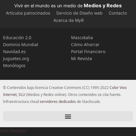
Medios y Redes
Vivir en el mundo es un medio de
Artículos patrocinados
Servicio de Diseño web
Contacto
Acerca de MyR
Educación 2.0
Mascotalia
Dominio Mundial
Cómo Ahorrar
Navidad.es
Portal Financiero
Juguetes.org
Mi Revista
Monólogos
© Contenidos bajo licencia Creative Commons (CC) 1995-2022
Color Vivo
Internet, SLU
(Medios y Redes online). Otros contenidos se cita fuente.
Infraestructura cloud
servidores dedicados
de Stackscale.
Solo Recetas