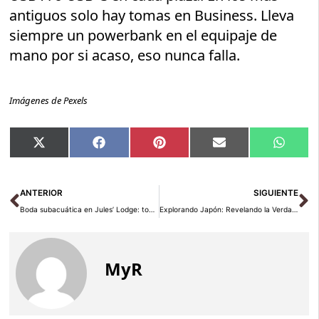
antiguos solo hay tomas en Business. Lleva
siempre un powerbank en el equipaje de
mano por si acaso, eso nunca falla.
Imágenes de Pexels
Compartir
Compartir
Compartir
Compartir
Compar
X
Facebook
Pinterest
Email
Whats
en
en
en
en
en
(Twitter)
Ant
Si
ANTERIOR
SIGUIENTE
Boda subacuática en Jules’ Lodge: todo lo que debes saber
Explorando Japón: Revelando la Verdad Detrás del Universo de Ghost of Yōtei
MyR