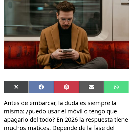
Compartir
Compartir
Compartir
Compartir
Compar
X
Facebook
Pinterest
Email
Whats
en
en
en
en
en
(Twitter)
Antes de embarcar, la duda es siempre la
misma: ¿puedo usar el móvil o tengo que
apagarlo del todo? En 2026 la respuesta tiene
muchos matices. Depende de la fase del