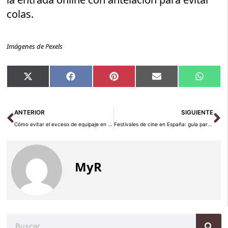
colas.
Imágenes de Pexels
Compartir
Compartir
Compartir
Compartir
Compar
X
Facebook
Pinterest
Email
Whats
en
en
en
en
en
(Twitter)
Ant
Si
ANTERIOR
SIGUIENTE
Cómo evitar el exceso de equipaje en vuelos internacionales
Festivales de cine en España: guía para viajeros cinéfilos
MyR
Buscar