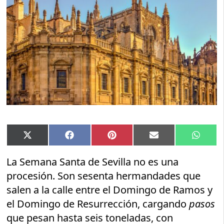
Compartir
Compartir
Compartir
Compartir
Compar
X
Facebook
Pinterest
Email
Whats
en
en
en
en
en
(Twitter)
La Semana Santa de Sevilla no es una
procesión. Son sesenta hermandades que
salen a la calle entre el Domingo de Ramos y
el Domingo de Resurrección, cargando
pasos
que pesan hasta seis toneladas, con