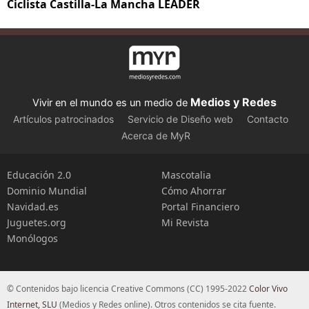
Ciclista Castilla-La Mancha LEADER
Medios y Redes
Vivir en el mundo es un medio de
Artículos patrocinados
Servicio de Diseño web
Contacto
Acerca de MyR
Educación 2.0
Mascotalia
Dominio Mundial
Cómo Ahorrar
Navidad.es
Portal Financiero
Juguetes.org
Mi Revista
Monólogos
© Contenidos bajo licencia Creative Commons (CC) 1995-2022
Color Vivo
Internet, SLU
(Medios y Redes online). Otros contenidos se cita fuente.