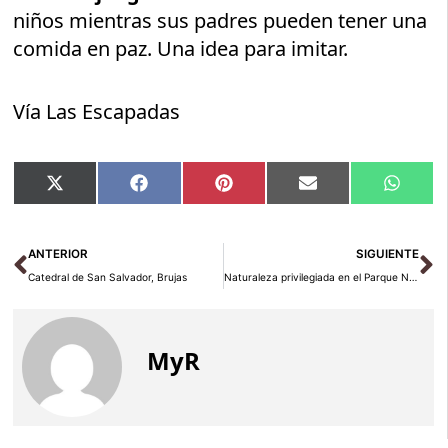
niños mientras sus padres pueden tener una
comida en paz. Una idea para imitar.
Vía Las Escapadas
Compartir
Compartir
Compartir
Compartir
Compar
X
Facebook
Pinterest
Email
Whats
en
en
en
en
en
(Twitter)
Ant
Si
ANTERIOR
SIGUIENTE
Catedral de San Salvador, Brujas
Naturaleza privilegiada en el Parque Nacional de Tongariro
MyR