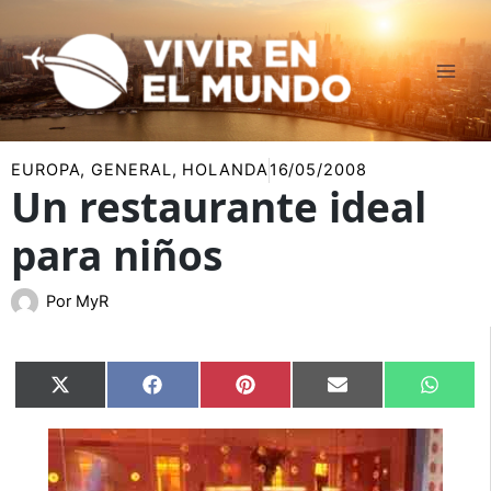
Ir
al
contenido
EUROPA
,
GENERAL
,
HOLANDA
16/05/2008
Un restaurante ideal
para niños
Por
MyR
Compartir
Compartir
Compartir
Compartir
Compar
X
Facebook
Pinterest
Email
Whats
en
en
en
en
en
(Twitter)