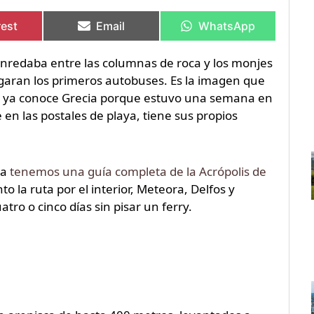
rtir
rtir
Compartir
Compartir
Compartir
Compartir
en
en
en
en
rest
Email
WhatsApp
enredaba entre las columnas de roca y los monjes
garan los primeros autobuses. Es la imagen que
ue ya conoce Grecia porque estuvo una semana en
 en las postales de playa, tiene sus propios
ya
tenemos una guía completa de la Acrópolis de
to la ruta por el interior, Meteora, Delfos y
ro o cinco días sin pisar un ferry.