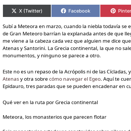
Compartir
Compartir
Compartir
Compartir
Compa
Compa
en
en
en
en
en
en
X (Twitter)
Facebook
Pinte
Subí a Meteora en marzo, cuando la niebla todavía se 
de Gran Meteoro barrían la explanada antes de que lle
me viene a la cabeza cada vez que alguien me dice q
Atenas y Santorini. La Grecia continental, la que no sale
monumentos, y ninguno se parece a otro.
Este no es un repaso de la Acrópolis ni de las Cícladas, 
Atenas
y otra sobre
cómo navegar el Egeo
. Aquí te cuen
Epidauro, tres paradas que se pueden encadenar en cuat
Qué ver en la ruta por Grecia continental
Meteora, los monasterios que parecen flotar