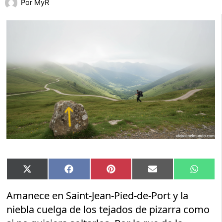
Por
MyR
Compartir
Compartir
Compartir
Compartir
Compar
X
Facebook
Pinterest
Email
Whats
en
en
en
en
en
(Twitter)
Amanece en Saint-Jean-Pied-de-Port y la
niebla cuelga de los tejados de pizarra como