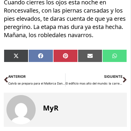
Cuando cierres los ojos esta noche en
Roncesvalles, con las piernas cansadas y los
pies elevados, te daras cuenta de que ya eres
peregrino. La etapa mas dura ya esta hecha.
Mañana, los robledales navarros.
Compartir
Compartir
Compartir
Compartir
Compar
X
Facebook
Pinterest
Email
Whats
en
en
en
en
en
(Twitter)
Ant
Si
ANTERIOR
SIGUIENTE
Calvià se prepara para el Mallorca Dance Festival 2026: El Encuentro Internacional del Baile Deportivo
El edificio mas alto del mundo: la carrera por los 1.000 metros en 2026
MyR