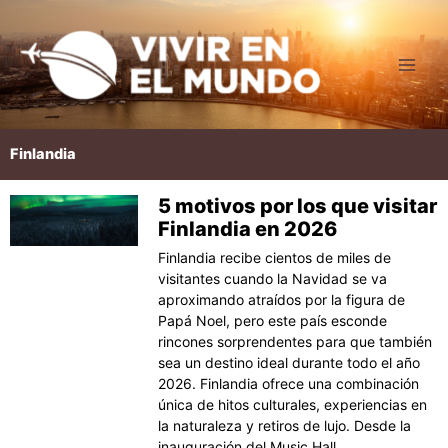
Ir
al
contenido
Finlandia
5 motivos por los que visitar
Página
Página
Finlandia en 2026
Finlandia recibe cientos de miles de
visitantes cuando la Navidad se va
aproximando atraídos por la figura de
Papá Noel, pero este país esconde
rincones sorprendentes para que también
sea un destino ideal durante todo el año
2026. Finlandia ofrece una combinación
única de hitos culturales, experiencias en
la naturaleza y retiros de lujo. Desde la
inauguración del Music Hall