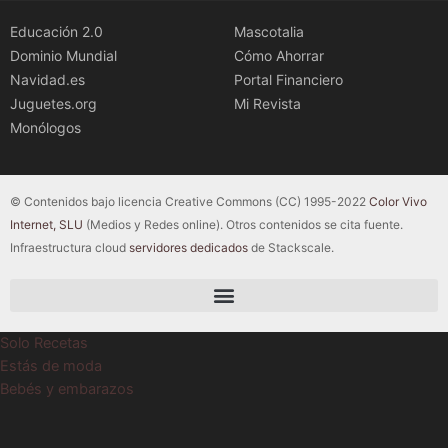
Educación 2.0
Mascotalia
Dominio Mundial
Cómo Ahorrar
Navidad.es
Portal Financiero
Juguetes.org
Mi Revista
Monólogos
© Contenidos bajo licencia Creative Commons (CC) 1995-2022
Color Vivo
Internet, SLU
(Medios y Redes online). Otros contenidos se cita fuente.
Infraestructura cloud
servidores dedicados
de Stackscale.
Solo Recetas
Estás de moda
Bebés y embarazos