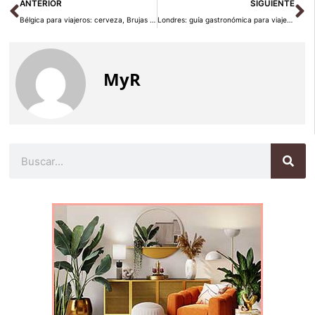
Ant
Si
ANTERIOR
SIGUIENTE
Bélgica para viajeros: cerveza, Brujas y chocolate en 2026
Londres: guía gastronómica para viajeros en 2026
MyR
Buscar