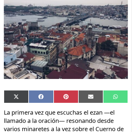
Compartir
Compartir
Compartir
Compartir
Compar
X
Facebook
Pinterest
Email
Whats
en
en
en
en
en
(Twitter)
La primera vez que escuchas el ezan —el
llamado a la oración— resonando desde
varios minaretes a la vez sobre el Cuerno de