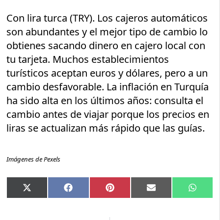
Con lira turca (TRY). Los cajeros automáticos
son abundantes y el mejor tipo de cambio lo
obtienes sacando dinero en cajero local con
tu tarjeta. Muchos establecimientos
turísticos aceptan euros y dólares, pero a un
cambio desfavorable. La inflación en Turquía
ha sido alta en los últimos años: consulta el
cambio antes de viajar porque los precios en
liras se actualizan más rápido que las guías.
Imágenes de Pexels
Compartir
Compartir
Compartir
Compartir
Compar
X
Facebook
Pinterest
Email
Whats
en
en
en
en
en
(Twitter)