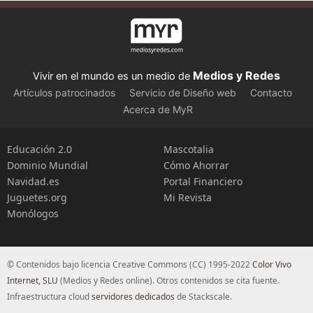
Medios y Redes
Vivir en el mundo es un medio de
Artículos patrocinados
Servicio de Diseño web
Contacto
Acerca de MyR
Educación 2.0
Mascotalia
Dominio Mundial
Cómo Ahorrar
Navidad.es
Portal Financiero
Juguetes.org
Mi Revista
Monólogos
© Contenidos bajo licencia Creative Commons (CC) 1995-2022
Color Vivo
Internet, SLU
(Medios y Redes online). Otros contenidos se cita fuente.
Infraestructura cloud
servidores dedicados
de Stackscale.