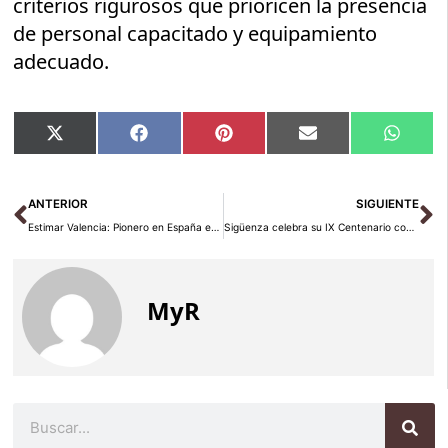
criterios rigurosos que prioricen la presencia
de personal capacitado y equipamiento
adecuado.
Compartir
Compartir
Compartir
Compartir
Compar
X
Facebook
Pinterest
Email
Whats
en
en
en
en
en
(Twitter)
Ant
Si
ANTERIOR
SIGUIENTE
Estimar Valencia: Pionero en España en Tecnología de Contadores de Agua Inteligentes
Sigüenza celebra su IX Centenario con una emotiva clausura en San Vicente 2025
MyR
Buscar