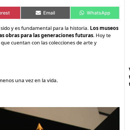
artir
artir
Compartir
Compartir
Compartir
Compartir
en
en
en
en
erest
Email
WhatsApp
 sido y es fundamental para la historia.
Los museos
as obras para las generaciones futuras
. Hoy te
ue cuentan con las colecciones de arte y
 menos una vez en la vida.