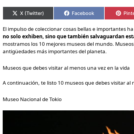
Compartir
Compartir
Compartir
Compartir
Comp
Comp
en
en
en
en
en
en
X (Twitter)
Facebook
Pint
El impulso de coleccionar cosas bellas e importantes ha
no solo exhiben, sino que también salvaguardan est
mostramos los 10 mejores museos del mundo. Museos q
antigüedades más importantes del planeta.
Museos que debes visitar al menos una vez en la vida
A continuación, te listo 10 museos que debes visitar al
Museo Nacional de Tokio