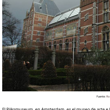
Fuente:
Ro
El Rijksmuseum, en Amsterdam, es el museo de arte e hi