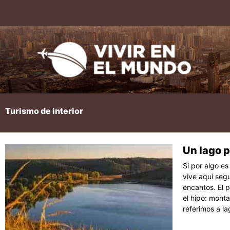
Ir
al
contenido
Turismo de interior
Un lago 
Pági
P
Si por algo e
vive aquí seg
encantos. El p
el hipo: monta
referimos a l