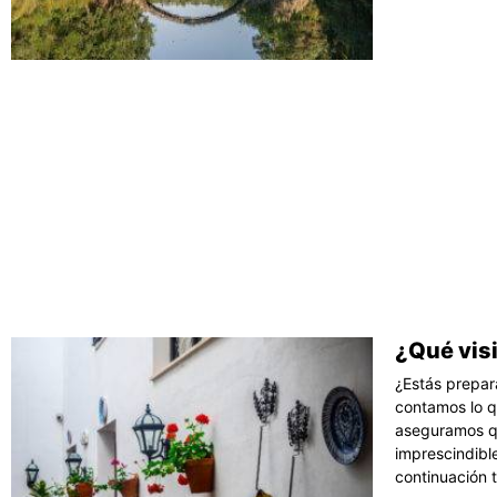
¿Qué vis
¿Estás prepa
contamos lo q
aseguramos qu
imprescindibl
continuación t