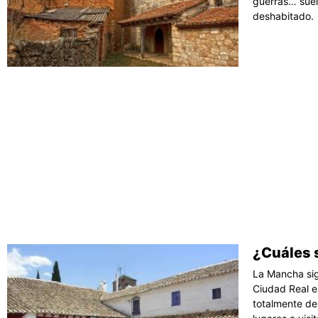
guerras… suel
deshabitado.
¿Cuáles s
La Mancha sig
Ciudad Real e
totalmente de