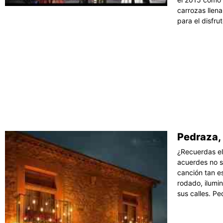
carrozas llena
para el disfr
Pedraza, 
¿Recuerdas e
acuerdes no s
canción tan e
rodado, ilumi
sus calles. Pe