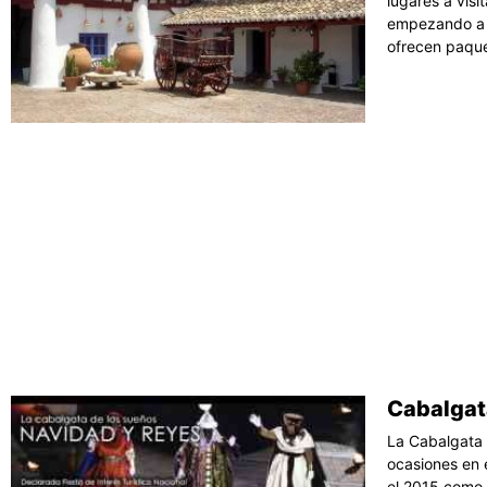
lugares a visi
empezando a 
ofrecen paqu
Cabalgat
La Cabalgata
ocasiones en e
el 2015 como 