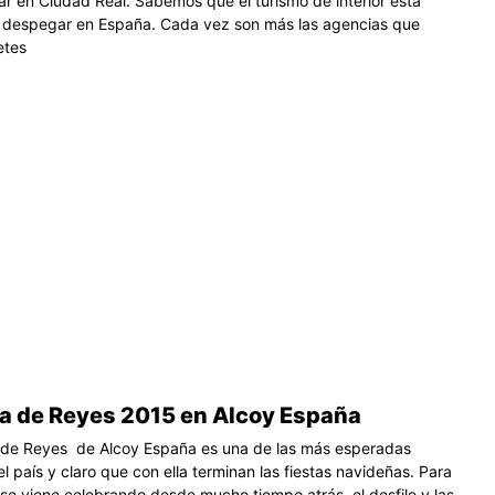
tar en Ciudad Real. Sabemos que el turismo de interior está
despegar en España. Cada vez son más las agencias que
etes
a de Reyes 2015 en Alcoy España
 de Reyes de Alcoy España es una de las más esperadas
l país y claro que con ella terminan las fiestas navideñas. Para
se viene celebrando desde mucho tiempo atrás, el desfile y las